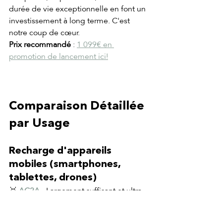
durée de vie exceptionnelle en font un 
investissement à long terme. C'est 
notre coup de cœur.
Prix recommandé
 : 
1 099€ en 
promotion de lancement ici!
Comparaison Détaillée 
par Usage
Recharge d'appareils 
mobiles (smartphones, 
tablettes, drones)
🥇 
AC2A
 - Largement suffisant et ultra-
portable 
🥈 
AC180
 - Overkill mais pratique pour 