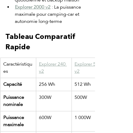
quotidienne et backup maison
Explorer 2000 v2
 : La puissance 
maximale pour camping-car et 
autonomie long-terme
Tableau Comparatif 
Rapide
Caractéristiqu
Explorer 240 
Explorer 500 
es
v2
v2
Capacité
256 Wh
512 Wh
Puissance 
300W
500W
nominale
Puissance 
600W
1 000W
maximale