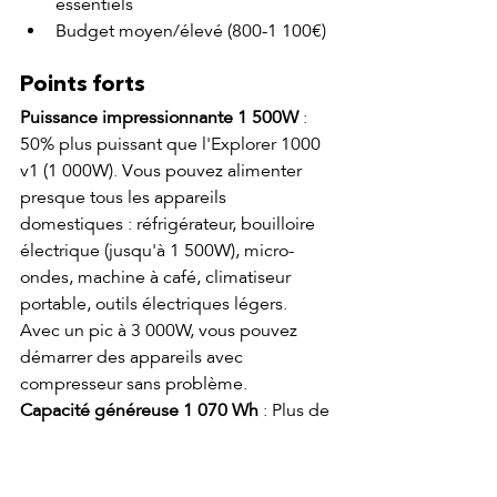
essentiels
Budget moyen/élevé (800-1 100€)
Points forts
Puissance impressionnante 1 500W
 : 
50% plus puissant que l'Explorer 1000 
v1 (1 000W). Vous pouvez alimenter 
presque tous les appareils 
domestiques : réfrigérateur, bouilloire 
électrique (jusqu'à 1 500W), micro-
ondes, machine à café, climatiseur 
portable, outils électriques légers. 
Avec un pic à 3 000W, vous pouvez 
démarrer des appareils avec 
compresseur sans problème.
Capacité généreuse 1 070 Wh
 : Plus de 
capacité que l'original (1 002 Wh), 
offrant une autonomie de 2-4 jours 
pour une utilisation modérée. 