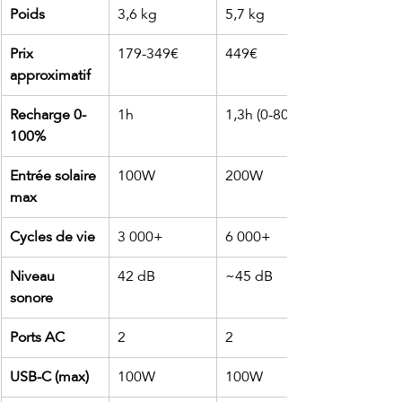
Poids
3,6 kg
5,7 kg
Prix 
179-349€
449€
approximatif
Recharge 0-
1h
1,3h (0-80%)
100%
Entrée solaire 
100W
200W
max
Cycles de vie
3 000+
6 000+
Niveau 
42 dB
~45 dB
sonore
Ports AC
2
2
USB-C (max)
100W
100W