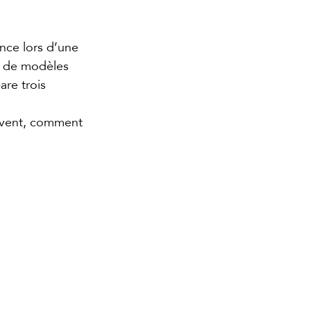
nce lors d’une 
e de modèles 
re trois 
rvent, comment 