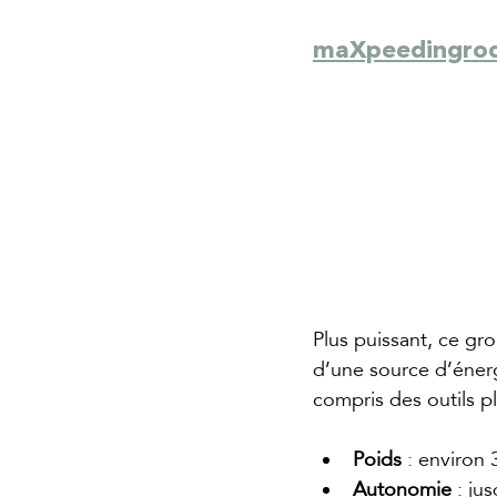
maXpeedingro
Plus puissant, ce gr
d’une source d’énerg
compris des outils 
Poids
 : environ 
Autonomie
 : ju