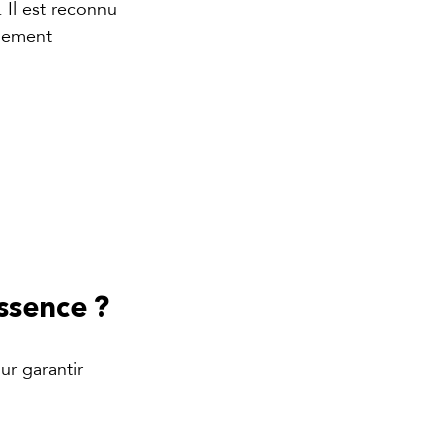
Il est reconnu 
nement 
ssence ?
r garantir 