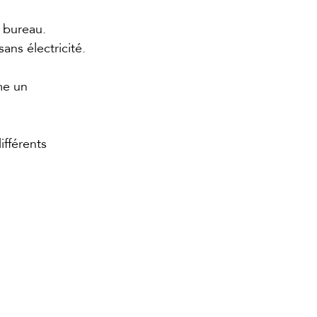
 bureau.
sans électricité.
me un 
fférents 