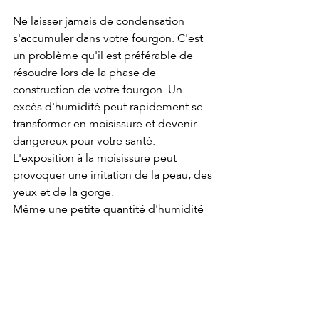
Ne laisser jamais de condensation 
s'accumuler dans votre fourgon. C'est 
un problème qu'il est préférable de 
résoudre lors de la phase de 
construction de votre fourgon. Un 
excès d'humidité peut rapidement se 
transformer en moisissure et devenir 
dangereux pour votre santé. 
L'exposition à la moisissure peut 
provoquer une irritation de la peau, des 
yeux et de la gorge. 
Même une petite quantité d'humidité 
non traitée peut créer de la rouille, 
conduisant à la corrosion. Il s’agit d’un 
cercle vicieux qui est plus facile à 
prévenir qu’à réparer.
Maintenir une circulation d'air 