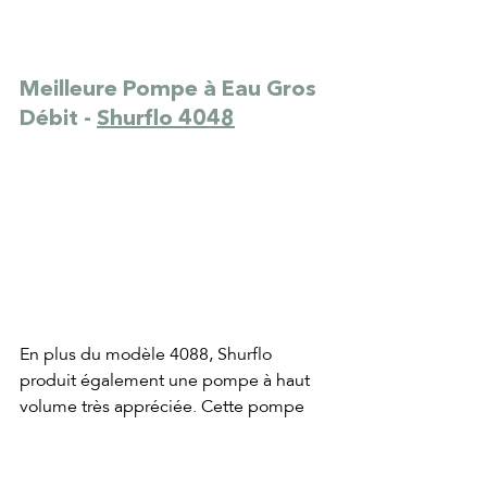
Meilleure Pompe à Eau Gros 
Débit - 
Shurflo 4048
En plus du modèle 4088, Shurflo 
produit également une pompe à haut 
volume très appréciée. Cette pompe 
est un peu plus chère que la pompe 
standard mais elle a un débit d'eau 
plus élevé.