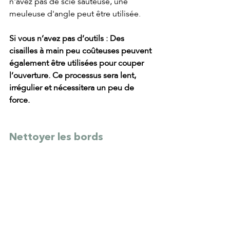
n'avez pas de scie sauteuse, une 
meuleuse d'angle peut être utilisée.
Si vous n’avez pas d’outils : Des 
cisailles à main peu coûteuses peuvent 
également être utilisées pour couper 
l’ouverture. Ce processus sera lent, 
irrégulier et nécessitera un peu de 
force.
Nettoyer les bords
La rouille est l'ennemie de tout 
véhicule à vie. La dernière chose que 
vous voulez faire est d'installer un 
lanterneau puis de vous retrouver avec 
un toit rouillé trois ans plus tard. 