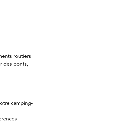
nts routiers 
r des ponts, 
 votre camping-
férences