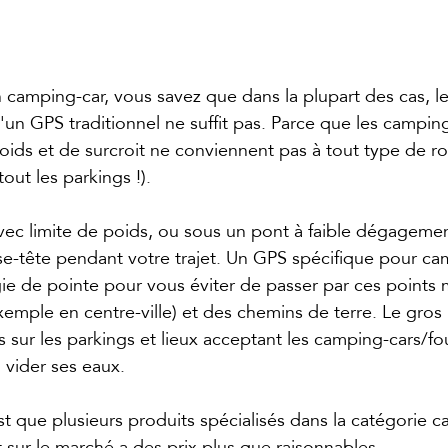
 camping-car, vous savez que dans la plupart des cas, l
'un GPS traditionnel ne suffit pas. Parce que les camping
poids et de surcroit ne conviennent pas à tout type de ro
out les parkings !).
vec limite de poids, ou sous un pont à faible dégagemen
e-tête pendant votre trajet. Un GPS spécifique pour ca
gie de pointe pour vous éviter de passer par ces points 
exemple en centre-ville) et des chemins de terre. Le gros
s sur les parkings et lieux acceptant les camping-cars/fo
 vider ses eaux.
t que plusieurs produits spécialisés dans la catégorie c
sur le marché a des prix plus que raisonnables. 