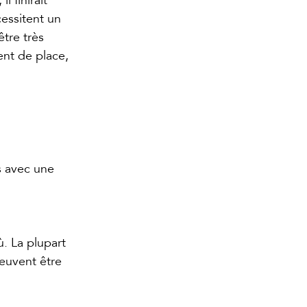
essitent un 
tre très 
ent de place, 
 avec une 
. La plupart 
euvent être 