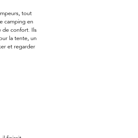
ampeurs, tout 
de camping en 
de confort. Ils 
ur la tente, un 
er et regarder 
l finirait 