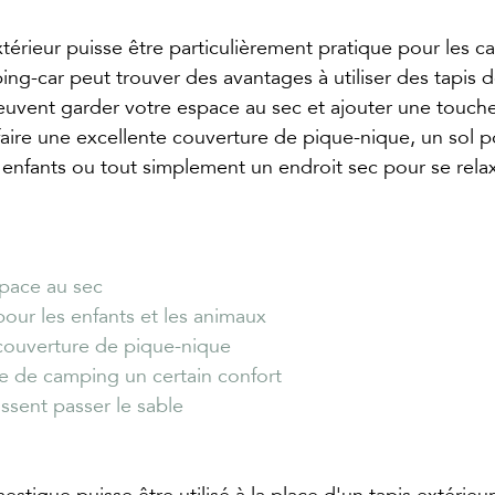
xtérieur puisse être particulièrement pratique pour les c
ing-car peut trouver des avantages à utiliser des tapis 
peuvent garder votre espace au sec et ajouter une touche 
ire une excellente couverture de pique-nique, un sol po
s enfants ou tout simplement un endroit sec pour se relax
pace au sec
our les enfants et les animaux
couverture de pique-nique
e de camping un certain confort
issent passer le sable
tique puisse être utilisé à la place d'un tapis extérieur, i