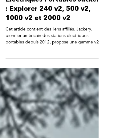
Comparatif des Stations
Électriques Portables Jackery
: Explorer 240 v2, 500 v2,
1000 v2 et 2000 v2
Cet article contient des liens affiliés. Jackery,
pionnier américain des stations électriques
portables depuis 2012, propose une gamme v2
complète pour répondre à tous les besoins
d'autonomie énergétique. Du compact Explorer
240 v2 au puissant Explorer 2000 v2, ces quatre
modèles couvrent tous les usages, du week-end
camping au backup maison complet. Nous avons
analysé et comparé ces quatre générations pour
vous aider à faire le meilleur choix selon vos
besoins réels et votre