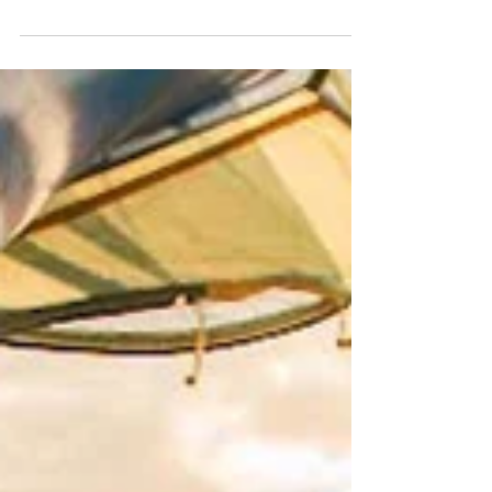
Comparatif des Stations
Électriques Portables Bluetti :
AC2A, Elite 200 V2, AC180 et
AC200L
Cet article contient des liens affiliés. Choisir la
bonne station électrique portable peut
transformer vos aventures en van ou camping-car.
Bluetti propose une gamme complète qui répond
à différents besoins et budgets. Nous avons testé
et comparé quatre modèles phares pour vous
aider à faire le bon choix : le compact AC2A, le
puissant Elite 200 V2 , le polyvalent AC180, et le
robuste AC200L. Vue d'ensemble : Quel modèle
pour quel usage ? AC2A : Idéal pour les sorties
courte