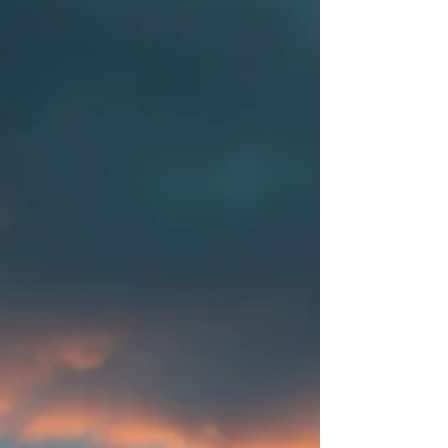
Cet article contient des liens affiliés. Vous
cherchez la station électrique EcoFlow idéale pour
vos aventures en van ou camping-car ? Entre le
compact River 2 , le polyvalent Delta 3 , et le
puissant Delta 3 Max , le choix peut sembler
complexe. Nous avons analysé et testé ces trois
modèles phares pour vous aider à faire le meilleur
investissement selon vos besoins réels. Vue
d'ensemble : Quel modèle pour quel usage ?
River 2 : Le compagnon ultra-léger pour les sorties
wee