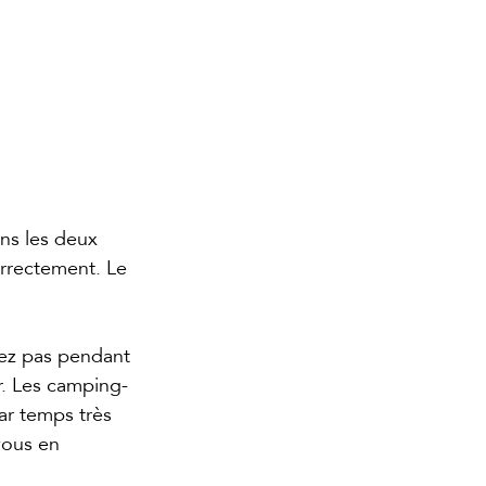
ans les deux 
orrectement. Le 
isez pas pendant 
ir. Les camping-
ar temps très 
vous en 