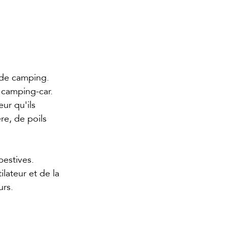
 de camping. 
camping-car. 
ur qu'ils 
re, de poils 
estives. 
lateur et de la 
urs.