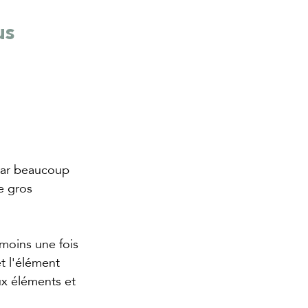
us 
-car beaucoup 
e gros 
 moins une fois 
t l'élément 
ux éléments et 